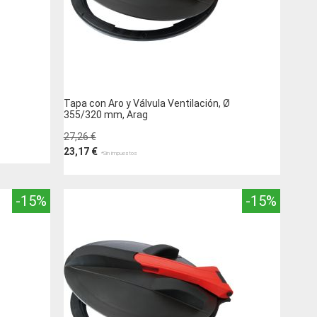
Tapa con Aro y Válvula Ventilación, Ø
355/320 mm, Arag
27,26 €
23,17 €
Añadir al carrito
-15%
-15%
AÑADIR
A
AÑADIR
LA
PARA
LISTA
COMPARAR
DE