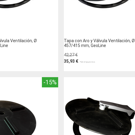
lvula Ventilación, Ø
Tapa con Aro y Válvula Ventilación, Ø
Line
457/415 mm, GeoLine
42,27 €
35,93 €
to
Añadir al carrito
-15%
AÑADIR
A
AÑADIR
LA
PARA
LISTA
COMPARAR
DE