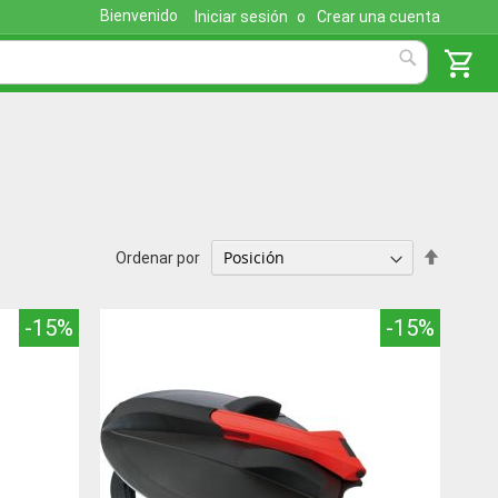
Bienvenido
Iniciar sesión
Crear una cuenta
Mi 
shopping_cart
Search
Fijar
Ordenar por
Direcci
Descen
-15%
-15%