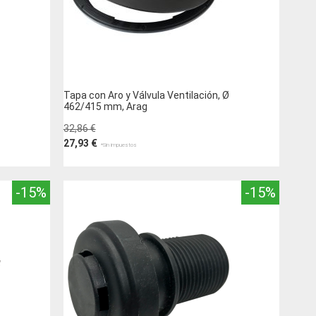
DESEOS
Tapa con Aro y Válvula Ventilación, Ø
462/415 mm, Arag
32,86 €
27,93 €
Añadir al carrito
-15%
-15%
AÑADIR
A
AÑADIR
LA
PARA
LISTA
COMPARAR
DE