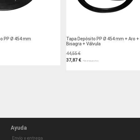
DESEOS
to PP Ø 454 mm
Tapa Depósito PP Ø 454 mm + Aro +
Bisagra + Válvula
44,55 €
37,87 €
to
Añadir al carrito
AÑADIR
A
AÑADIR
LA
PARA
LISTA
COMPARAR
DE
Ayuda
DESEOS
Envío y entrega