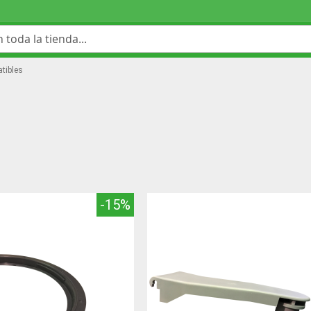
tibles
-15%