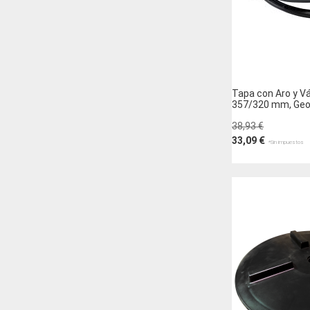
Tapa con Aro y Vá
357/320 mm, Geo
38,93 €
33,09 €
Añadir al carri
AÑADIR
A
AÑADIR
LA
PARA
LISTA
COMPARAR
DE