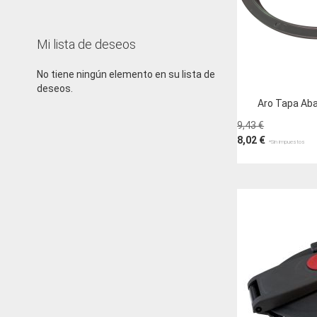
Mi lista de deseos
No tiene ningún elemento en su lista de
deseos.
Aro Tapa Ab
9,43 €
8,02 €
Añadir al carri
AÑADIR
A
AÑADIR
LA
PARA
LISTA
COMPARAR
DE
DESEOS