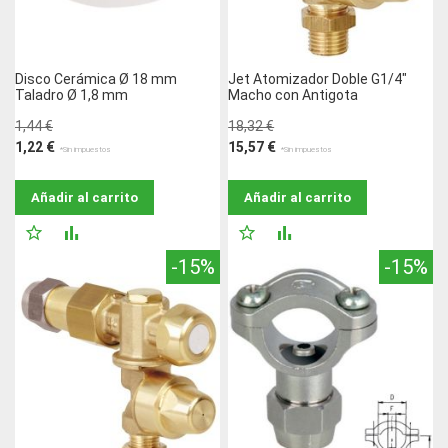
Disco Cerámica Ø 18 mm
Jet Atomizador Doble G1/4"
Taladro Ø 1,8 mm
Macho con Antigota
1,44 €
18,32 €
1,22 €
15,57 €
Añadir al carrito
Añadir al carrito
AÑADIR
AÑADIR
AÑADIR
AÑADIR
-15%
-15%
A
PARA
A
PARA
LA
COMPARAR
LA
COMPARAR
LISTA
LISTA
DE
DE
DESEOS
DESEOS