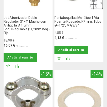
Jet Atomizador Doble
Portaboquillas Metálico 1 Vía
Regulador G1/4" Macho con
Puente Roscado, F7 mm, Tubo
Antigota Ø 1,5mm
Ø=1/2", M G3/8"
Boq.+Regulable Ø1,2mm Boq.-
4,85 €
Fija.
4,12 €
18,90 €
16,07 €
Añadir al carrito
Añadir al carrito
AÑADIR
AÑADIR
AÑADIR
AÑADIR
A
PARA
-15%
-14%
A
PARA
LA
COMPARAR
LA
COMPARAR
LISTA
LISTA
DE
DE
DESEOS