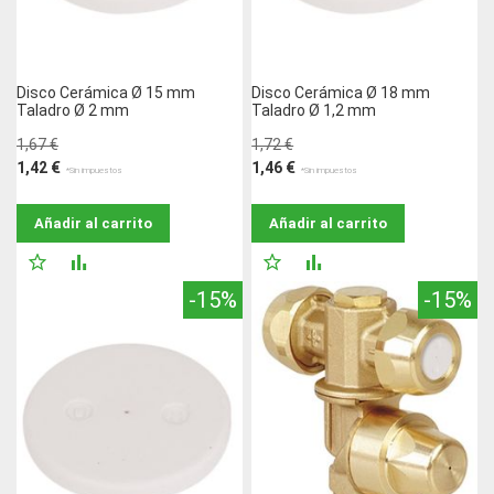
Disco Cerámica Ø 15 mm
Disco Cerámica Ø 18 mm
Taladro Ø 2 mm
Taladro Ø 1,2 mm
1,67 €
1,72 €
1,42 €
1,46 €
Añadir al carrito
Añadir al carrito
AÑADIR
AÑADIR
AÑADIR
AÑADIR
-15%
-15%
A
PARA
A
PARA
LA
COMPARAR
LA
COMPARAR
LISTA
LISTA
DE
DE
DESEOS
DESEOS