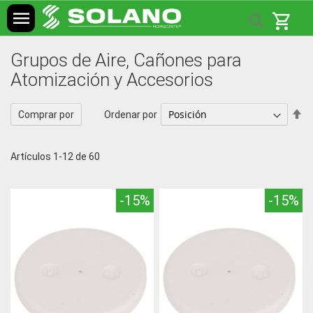
Ir
shopping_cart
Search
Mi c
al
contenido
Grupos de Aire, Cañones para
Atomización y Accesorios
Fij
Ordenar por
Comprar por
Di
De
Artículos
1
-
12
de
60
-15%
-15%