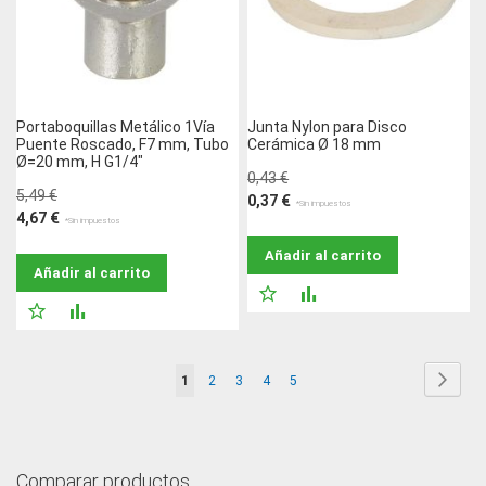
DESEOS
Portaboquillas Metálico 1Vía
Junta Nylon para Disco
Puente Roscado, F7 mm, Tubo
Cerámica Ø 18 mm
Ø=20 mm, H G1/4"
0,43 €
5,49 €
0,37 €
4,67 €
Añadir al carrito
Añadir al carrito
AÑADIR
AÑADIR
AÑADIR
AÑADIR
A
PARA
A
PARA
LA
COMPARAR
Página
Págin
Sigui
Actualmente
Página
Página
Página
Página
1
2
3
4
5
LA
COMPARAR
LISTA
estás
LISTA
DE
leyendo
DE
Comparar productos
página
DESEOS